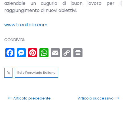
aziendale un augurio di buon lavoro per il
raggiungimento di nuovi obiettivi.
www.trenitalia.com
CONDIVIDI:
Facebook
Messenger
Pinterest
WhatsApp
Email
Copy
Print
Link
fs
Rete Ferroviaria Italiana
Articolo precedente
Articolo successivo