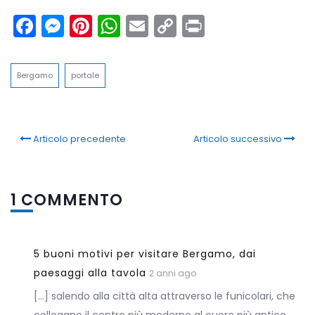
Facebook
Messenger
Pinterest
WhatsApp
Email
Copy
Print
Link
Bergamo
portale
Articolo precedente
Articolo successivo
1 COMMENTO
5 buoni motivi per visitare Bergamo, dai
paesaggi alla tavola
2 anni ago
[…] salendo alla città alta attraverso le funicolari, che