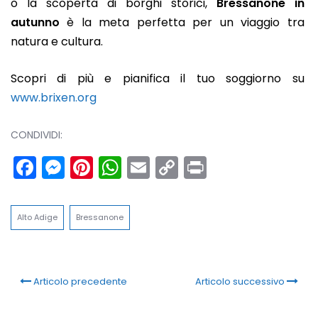
o la scoperta di borghi storici,
Bressanone in
autunno
è la meta perfetta per un viaggio tra
natura e cultura.
Scopri di più e pianifica il tuo soggiorno su
www.brixen.org
CONDIVIDI:
Facebook
Messenger
Pinterest
WhatsApp
Email
Copy
Print
Link
Alto Adige
Bressanone
Articolo precedente
Articolo successivo