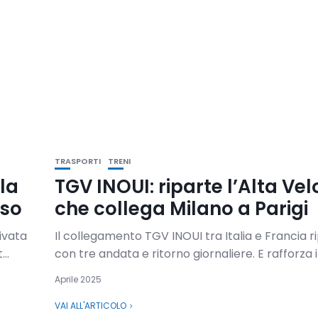
TRASPORTI
TRENI
lla
TGV INOUI: riparte l’Alta Vel
sso
che collega Milano a Parigi
rivata
Il collegamento TGV INOUI tra Italia e Francia 
..
con tre andata e ritorno giornaliere. E rafforza il 
Aprile 2025
VAI ALL'ARTICOLO