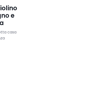
iolino
gno e
va
fetta casa
nza