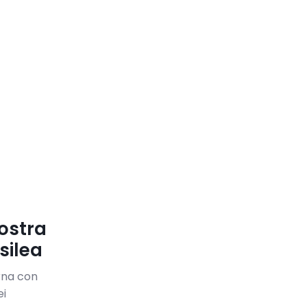
mostra
silea
rna con
ei