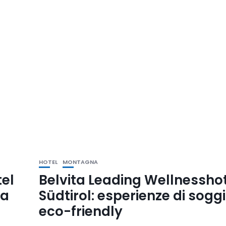
HOTEL
MONTAGNA
tel
Belvita Leading Wellnessho
ra
Südtirol: esperienze di sogg
eco-friendly