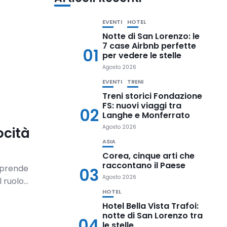
EVENTI
HOTEL
Notte di San Lorenzo: le
7 case Airbnb perfette
01
per vedere le stelle
Agosto 2026
EVENTI
TRENI
Treni storici Fondazione
FS: nuovi viaggi tra
02
Langhe e Monferrato
Agosto 2026
ocità
ASIA
Corea, cinque arti che
raccontano il Paese
riprende
03
Agosto 2026
ruolo...
HOTEL
Hotel Bella Vista Trafoi:
notte di San Lorenzo tra
04
le stelle