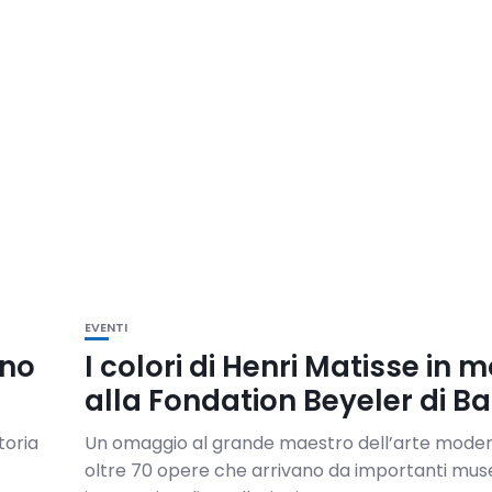
EVENTI
gno
I colori di Henri Matisse in 
alla Fondation Beyeler di Ba
toria
Un omaggio al grande maestro dell’arte mode
oltre 70 opere che arrivano da importanti mus