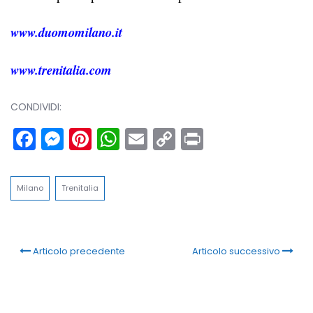
www.duomomilano.it
www.trenitalia.com
CONDIVIDI:
Facebook
Messenger
Pinterest
WhatsApp
Email
Copy
Print
Link
Milano
Trenitalia
Articolo precedente
Articolo successivo