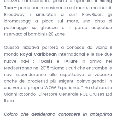
altezza, l’affascinante giostra artigianale,
il Rising
Tide
– primo bar in movimento sul mare, i musical di
Broadway, i simulatori di surf FlowRider, gli
idromassaggi a picco sul mare, una pista di
pattinaggio su ghiaccio e il parco acquatico
riservato ai bambini H20 Zone.
Questa iniziativa porterà a conosce da vicino il
mondo
Royal Caribbean
International e le sue due
nuove navi :
l’Oasis e l’Allure
in arrivo nel
Mediterraneo nel 2015 “Siamo sicuri che entrambe le
navi risponderanno alle aspettative di vacanza
anche dei crocieristi più esigenti coinvolgendoli in
una vera e propria WOW Experience.” Ha dichiarato
Gianni Rotondo, Direttore Generale RCL Cruises Ltd
Italia.
Coloro che desiderano conoscere in anteprima