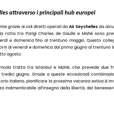
les attraverso i principali hub europei
te grazie ai voli diretti operati da
Air Seychelles
da alcun
la rotta tra Parigi Charles de Gaulle e Mahé sono pre
enerdì e domenica fino al trentuno maggio. Questo col
orni di venerdì e domenica dal primo giugno al trentuno lu
otto agosto.
moda tratta tra Istanbul e Mahé, che prevede due f
l tredici giugno. Grazie a queste eccezionali combinazio
orio italiano, pianificare la prossima vacanza estiva è i
 indimenticabile all’insegna della libertà, del benesser