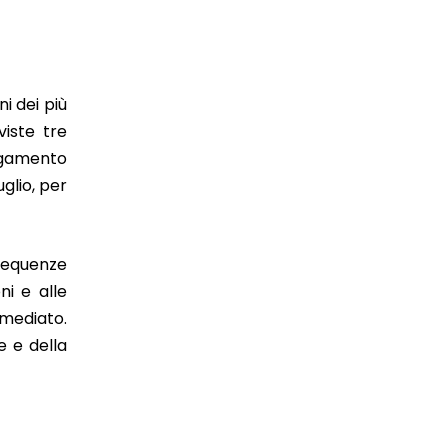
i dei più
viste tre
legamento
glio, per
requenze
ni e alle
mmediato.
e e della