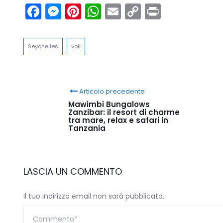
Facebook
Messenger
Pinterest
WhatsApp
Email
Copy
Print
Link
Seychelles
voli
Articolo precedente
Mawimbi Bungalows
Zanzibar: il resort di charme
tra mare, relax e safari in
Tanzania
LASCIA UN COMMENTO
Il tuo indirizzo email non sarà pubblicato.