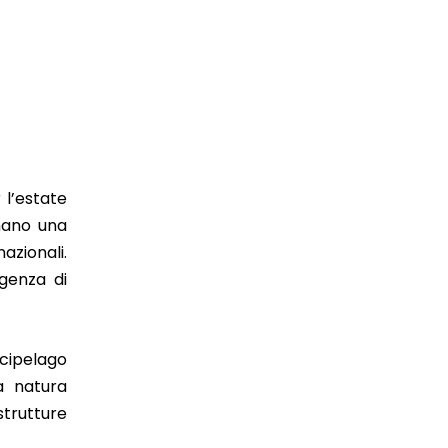
 l’estate
rmano una
azionali.
genza di
rcipelago
a natura
strutture