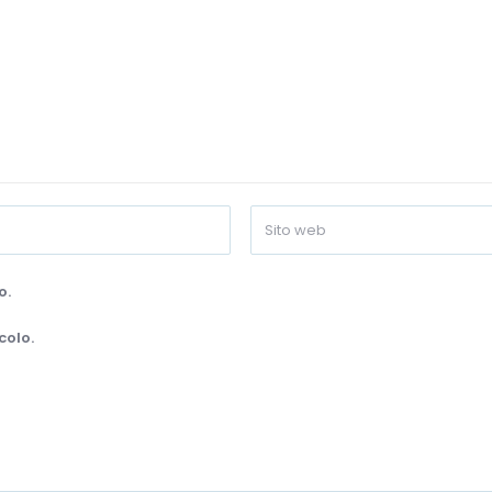
o.
colo.