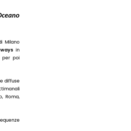
’Oceano
di Milano
rways
in
 per poi
e diffuse
ttimanali
no, Roma,
requenze