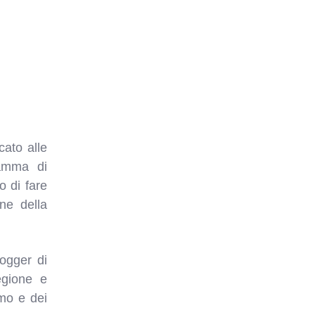
cato alle
ramma di
o di fare
ne della
logger di
regione e
smo e dei