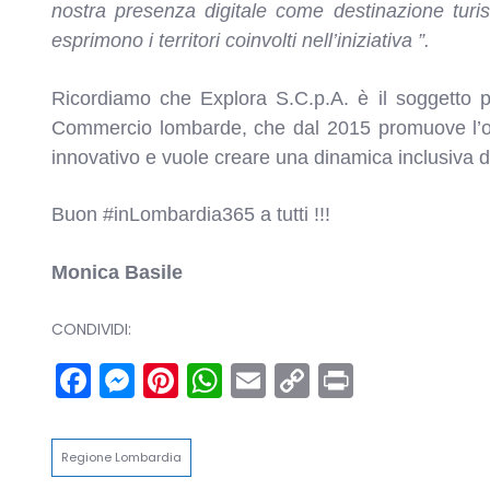
nostra presenza digitale come destinazione turis
esprimono i territori coinvolti nell’iniziativa ”.
Ricordiamo che Explora S.C.p.A. è il soggetto 
Commercio lombarde, che dal 2015 promuove l’off
innovativo e vuole creare una dinamica inclusiva di tut
Buon #inLombardia365 a tutti !!!
Monica Basile
CONDIVIDI:
Facebook
Messenger
Pinterest
WhatsApp
Email
Copy
Print
Link
Regione Lombardia