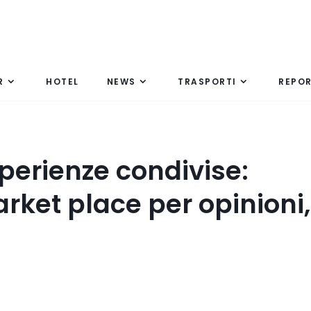
R
HOTEL
NEWS
TRASPORTI
REPO
perienze condivise:
ket place per opinioni,