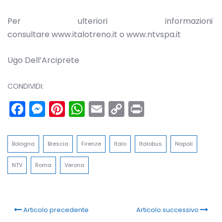
Per ulteriori informazioni
consultare www.italotreno.it o www.ntvspa.it
Ugo Dell’Arciprete
CONDIVIDI:
Facebook
Messenger
Pinterest
WhatsApp
Email
Copy
Print
Link
Bologna
Brescia
Firenze
Italo
Italobus
Napoli
NTV
Roma
Verona
Articolo precedente
Articolo successivo