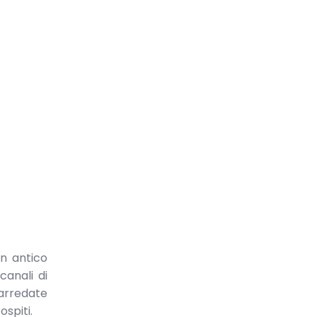
un antico
canali di
, arredate
ospiti.