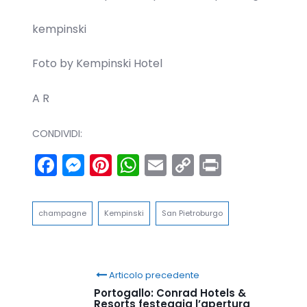
kempinski
Foto by Kempinski Hotel
A R
CONDIVIDI:
Facebook
Messenger
Pinterest
WhatsApp
Email
Copy
Print
Link
champagne
Kempinski
San Pietroburgo
Articolo precedente
Portogallo: Conrad Hotels &
Resorts festeggia l’apertura