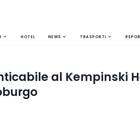
R
HOTEL
NEWS
TRASPORTI
REPO
ticabile al Kempinski H
roburgo