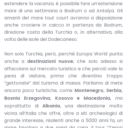
estendere la vacanza, è possibile fare un’estensione
mare di una settimana a Bodrum o ad Antalya. Gli
amanti del mare tout court avranno a disposizione
anche crociere in caicco in partenza da Bodrum,
direzione costa della Turchia o, in alternativa, alla
volta delle isole del Dodecaneso.
Non solo Turchia, però, perché Europa World punta
anche a
destinazioni nuove
, che solo adesso si
affacciano sul mercato turistico e che perciò vale la
pena di visitare, prima che diventino troppo
”gettonate” dal turismo di massa. Parliamo di mete
ancora poco turistiche, come
Montenegro, Serbia,
Bosnia Erzegovina, Kosovo e
Macedonia,
ma
soprattutto di
Albania
, una destinazione molto
vicina all’Italia che offre, oltre a siti archeologici di
grande interesse, risalenti anche a 5000 anni fa, un
mare favoloso a due passi da casa. Il tour “Tesori