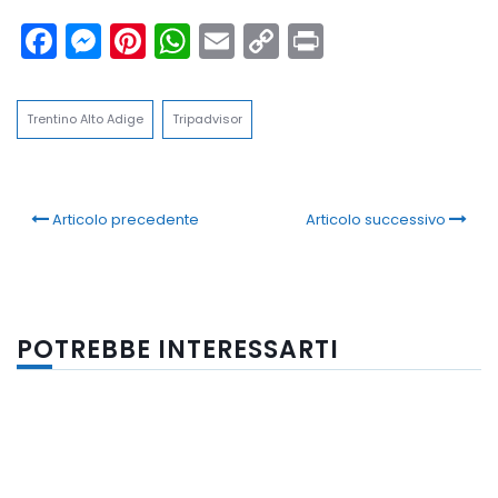
Facebook
Messenger
Pinterest
WhatsApp
Email
Copy
Print
Link
Trentino Alto Adige
Tripadvisor
Articolo precedente
Articolo successivo
POTREBBE INTERESSARTI