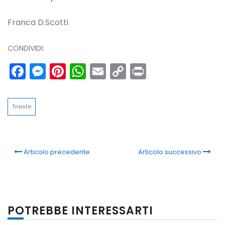
Franca D.Scotti
CONDIVIDI:
Facebook
Messenger
Pinterest
WhatsApp
Email
Copy
Print
Link
Trieste
Articolo precedente
Articolo successivo
POTREBBE INTERESSARTI