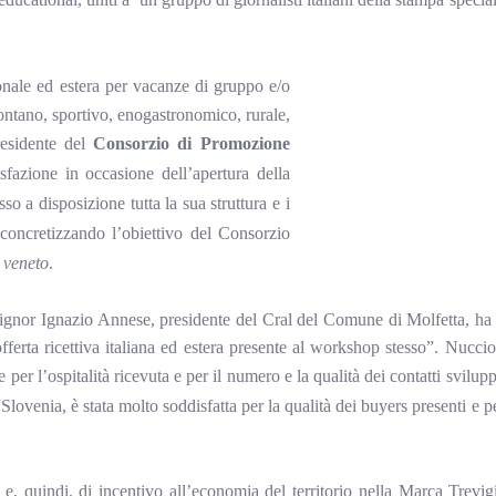
zionale ed estera per vacanze di gruppo e/o
ontano, sportivo, enogastronomico, rurale,
residente del
Consorzio di Promozione
sfazione in occasione dell’apertura della
so a disposizione tutta la sua struttura e i
 concretizzando l’obiettivo del Consorzio
e veneto
.
l signor Ignazio Annese, presidente del Cral del Comune di Molfetta, ha 
fferta ricettiva italiana ed estera presente al workshop stesso”. Nucci
per l’ospitalità ricevuta e per il numero e la qualità dei contatti svilup
venia, è stata molto soddisfatta per la qualità dei buyers presenti e per
 e, quindi, di incentivo all’economia del territorio nella Marca Trevi