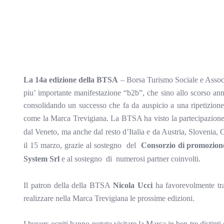
La 14a edizione della BTSA
– Borsa Turismo Sociale e Associa
piu’ importante manifestazione “b2b”, che sino allo scorso ann
consolidando un successo che fa da auspicio a una ripetizione d
come la Marca Trevigiana. La BTSA ha visto la partecipazion
dal Veneto, ma anche dal resto d’Italia e da Austria, Slovenia,
il 15 marzo, grazie al sostegno
del
Consorzio
di promozione
System Srl
e al sostegno
di
numerosi partner coinvolti.
Il patron della della BTSA
Nicola Ucci
ha favorevolmente tr
realizzare nella Marca Trevigiana le prossime edizioni.
I buyers ospiti hanno potuto visitare la Marca in ben tre distinti