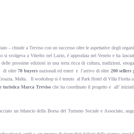
to – chiude a Treviso con un successo oltre le aspettative degli organi
o si svolgeva a Viterbo nel Lazio, è approdata nel Veneto e ha lasciat
elle prossime edizioni in una terra ricca di cultura, tradizioni, enog
e
di oltre
70 buyers
nazionali ed esteri
e
l’arrivo di oltre
200 sellers
 Croazia, Malta.
Il workshop si è tenuto
al Park Hotel di Villa Fiorita 
 turistica
Marca Treviso
che ha coordinato il progetto e
all’ inizia
acciato un bilancio della Borsa del Turismo Sociale e Associato, aug
 educational, uniti a
un gruppo di giornalisti italiani della stampa specia