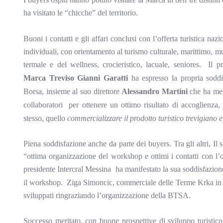
ha visitato le “chicche” del territorio.
Buoni i contatti e gli affari conclusi con l’offerta turistica na
individuali, con orientamento al turismo culturale, marittimo, m
termale e del wellness, crocieristico, lacuale, seniores.
Il p
Marca Treviso Gianni Garatti
ha espresso la propria soddi
Borsa, insieme al suo direttore
Alessandro Martini
che ha mes
collaboratori
per ottenere un ottimo risultato di accoglienza,
stesso, quello
commercializzare il prodotto turistico trevigiano 
Piena soddisfazione anche da parte dei buyers. Tra gli altri, I
“ottima organizzazione del workshop e ottimi i contatti con l’o
presidente Intercral Messina
ha manifestato la sua soddisfazione 
il workshop.
Ziga Simoncic, commerciale delle Terme Krka in Slo
sviluppati ringraziando l’organizzazione della BTSA.
Successo meritato, con buone prospettive di sviluppo turistico