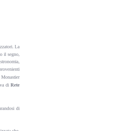
zzatori. La
o il segno,
astronomia,
provenienti
a Monastier
tiva di
Rete
urandosi di
lizzata che