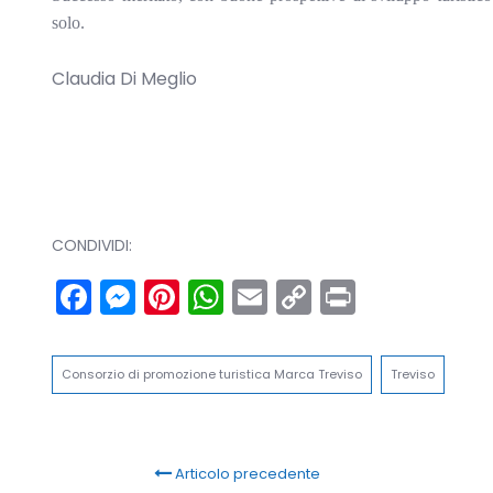
solo.
Claudia Di Meglio
CONDIVIDI:
Facebook
Messenger
Pinterest
WhatsApp
Email
Copy
Print
Link
Consorzio di promozione turistica Marca Treviso
Treviso
Articolo precedente