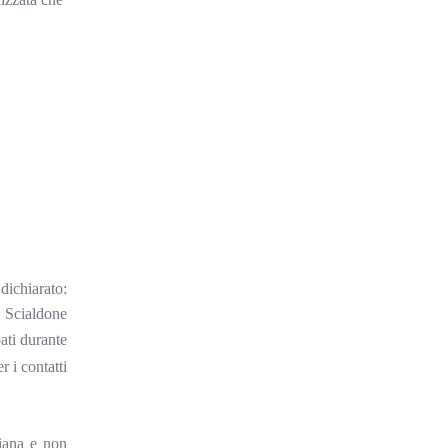
dichiarato:
o Scialdone
pati durante
 i contatti
giana e non