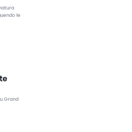
natura
guendo le
te
du Grand