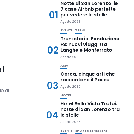
Notte di San Lorenzo: le
7 case Airbnb perfette
01
per vedere le stelle
Agosto 2026
EVENTI
TRENI
Treni storici Fondazione
FS: nuovi viaggi tra
02
Langhe e Monferrato
Agosto 2026
ASIA
al
Corea, cinque arti che
raccontano il Paese
03
Agosto 2026
o di
HOTEL
Hotel Bella Vista Trafoi:
notte di San Lorenzo tra
04
le stelle
Agosto 2026
EVENTI
SPORT&BENESSERE