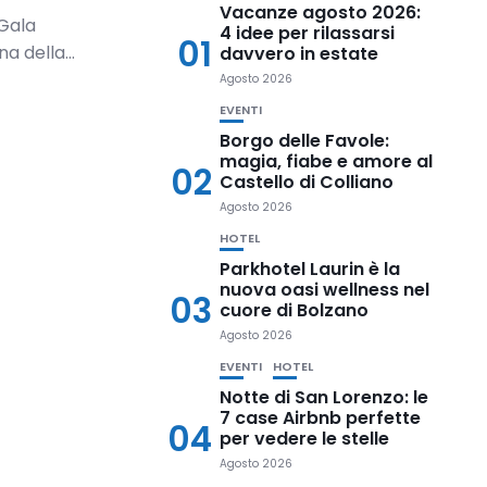
Vacanze agosto 2026:
Gala
4 idee per rilassarsi
01
a della...
davvero in estate
Agosto 2026
EVENTI
Borgo delle Favole:
magia, fiabe e amore al
02
Castello di Colliano
Agosto 2026
HOTEL
Parkhotel Laurin è la
nuova oasi wellness nel
03
cuore di Bolzano
Agosto 2026
EVENTI
HOTEL
Notte di San Lorenzo: le
7 case Airbnb perfette
04
per vedere le stelle
Agosto 2026