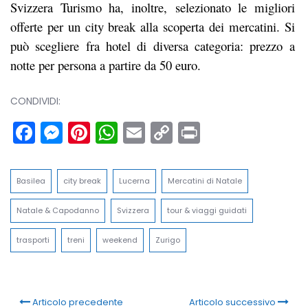
Svizzera Turismo ha, inoltre, selezionato le migliori
offerte per un city break alla scoperta dei mercatini. Si
può scegliere fra hotel di diversa categoria: prezzo a
notte per persona a partire da 50 euro.
CONDIVIDI:
Facebook
Messenger
Pinterest
WhatsApp
Email
Copy
Print
Link
Basilea
city break
Lucerna
Mercatini di Natale
Natale & Capodanno
Svizzera
tour & viaggi guidati
trasporti
treni
weekend
Zurigo
Articolo precedente
Articolo successivo