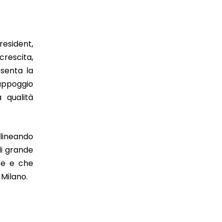
president,
crescita,
senta la
’appoggio
 qualità
olineando
di grande
te e che
 Milano.