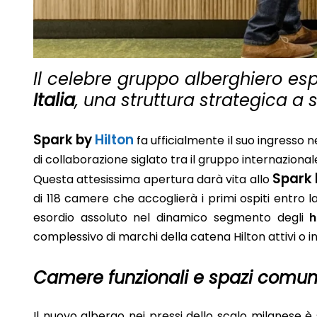
Il celebre gruppo alberghiero esp
Italia
, una struttura strategica a 
Spark by
Hilton
fa ufficialmente il suo ingresso
di collaborazione siglato tra il gruppo internazional
Spark 
Questa attesissima apertura darà vita allo
di 118 camere che accoglierà i primi ospiti entro la
esordio assoluto nel dinamico segmento degli
h
complessivo di marchi della catena Hilton attivi o in 
Camere funzionali e spazi comun
Il nuovo albergo nei pressi dello scalo milanese 