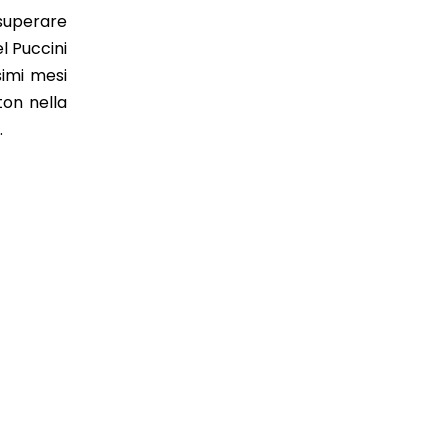
 superare
l Puccini
simi mesi
ton nella
.