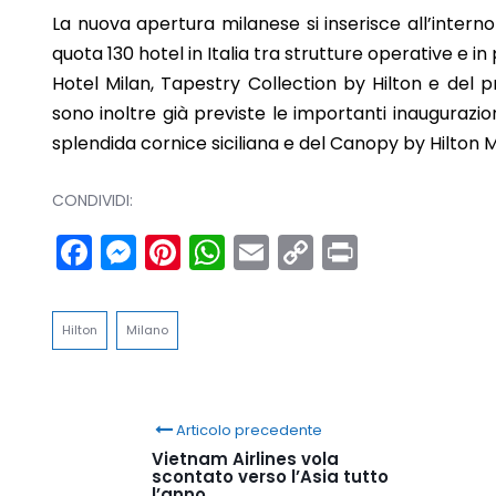
La nuova apertura milanese si inserisce all’intern
quota 130 hotel in Italia tra strutture operative e i
Hotel Milan, Tapestry Collection by Hilton e del 
sono inoltre già previste le importanti inaugurazi
splendida cornice siciliana e del Canopy by Hilton
CONDIVIDI:
Facebook
Messenger
Pinterest
WhatsApp
Email
Copy
Print
Link
Hilton
Milano
Articolo precedente
Vietnam Airlines vola
scontato verso l’Asia tutto
l’anno