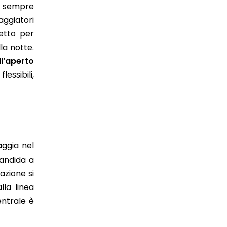
e sempre
aggiatori
fetto per
la notte.
ll’aperto
flessibili,
aggia nel
 candida a
azione si
lla linea
entrale è