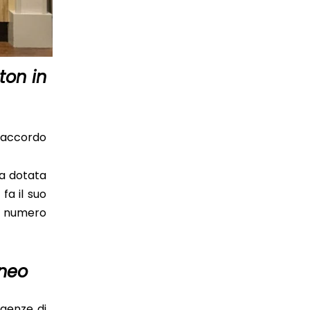
ton in
.
e accordo
na dotata
fa il suo
il numero
aneo
igenze di