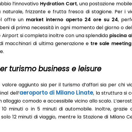
dubbio l’innovativo
Hydration Cart
, una postazione mobil
naturale, frizzante e frutta fresca di stagione. Per i vi
el offre un
market interno aperto 24 ore su 24
, per
 beni di prima necessità in ogni momento del giorno o del
ate Airport si completa inoltre con una splendida
piscina a
i macchinari di ultima generazione e
tre sale meeting
e.
er turismo business e leisure
alore aggiunto sia per il turismo d’affari sia per chi vi
aeroporto di Milano Linate
nal dell’
, la struttura si
 alloggio comodo e accessibile vicino allo scalo. L’aerost
 minuti o in 5 minuti di automobile. Inoltre, grazie a
 solo 12 minuti di viaggio, mentre la Stazione di Milano C