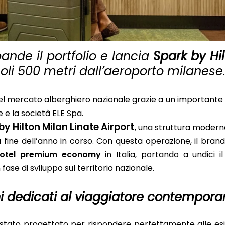
ande il portfolio e lancia
Spark by Hil
soli 500 metri dall’aeroporto milanese
 nel mercato alberghiero nazionale grazie a un important
e e la società ELE Spa.
by Hilton Milan Linate Airport
, una struttura moder
 fine dell’anno in corso. Con questa operazione, il brand 
otel premium economy
in Italia, portando a undici 
fase di sviluppo sul territorio nazionale.
i dedicati al viaggiatore contempor
è stato progettato per rispondere perfettamente alle es