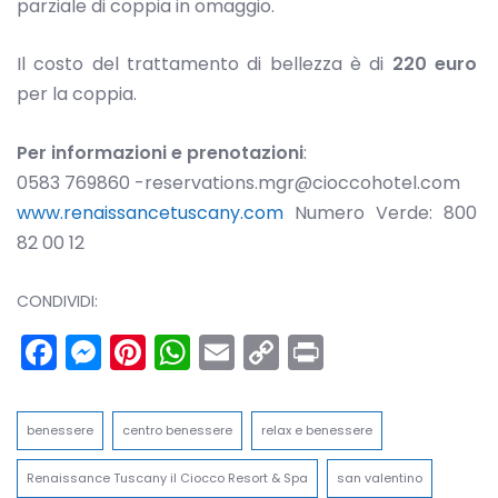
parziale di coppia in omaggio.
Il costo del trattamento di bellezza è di
220 euro
per la coppia.
Per informazioni e prenotazioni
:
0583 769860 -reservations.mgr@cioccohotel.com
www.renaissancetuscany.com
Numero Verde: 800
82 00 12
CONDIVIDI:
Facebook
Messenger
Pinterest
WhatsApp
Email
Copy
Print
Link
benessere
centro benessere
relax e benessere
Renaissance Tuscany il Ciocco Resort & Spa
san valentino