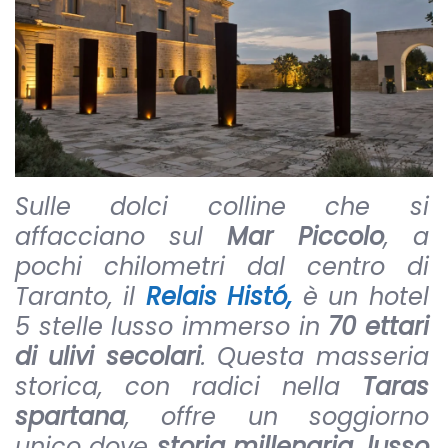
Sulle dolci colline che si
affacciano sul
Mar Piccolo
, a
pochi chilometri dal centro di
Taranto, il
Relais Histó,
è un hotel
5 stelle lusso immerso in
70 ettari
di ulivi secolari
. Questa masseria
storica, con radici nella
Taras
spartana
, offre un soggiorno
unico dove
storia millenaria, lusso