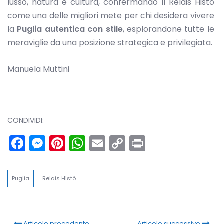
lusso, natura e cultura, confermando il Relais Histó
come una delle migliori mete per chi desidera vivere
la
Puglia autentica con stile
, esplorandone tutte le
meraviglie da una posizione strategica e privilegiata.
Manuela Muttini
CONDIVIDI:
Facebook
Messenger
Pinterest
WhatsApp
Email
Copy
Print
Link
Puglia
Relais Histò
Articolo precedente
Articolo successivo