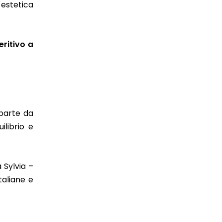
 estetica
eritivo a
 parte da
ilibrio e
 Sylvia –
taliane e