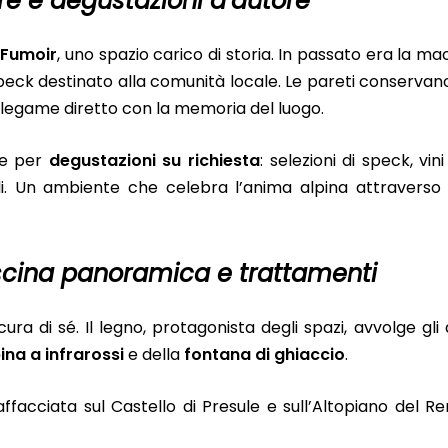
e e degustazioni d’autore
 Fumoir
, uno spazio carico di storia. In passato era la mac
speck destinato alla comunità locale. Le pareti conserva
n legame diretto con la memoria del luogo.
le per
degustazioni su richiesta
: selezioni di speck, vini
ali. Un ambiente che celebra l’anima alpina attraverso
iscina panoramica e trattamenti
cura di sé. Il legno, protagonista degli spazi, avvolge gli
ina a infrarossi
e della
fontana di ghiaccio
.
 affacciata sul Castello di Presule e sull’Altopiano del R