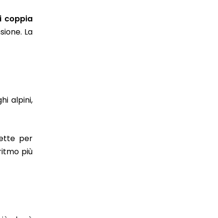
i coppia
sione. La
hi alpini,
fette per
ritmo più