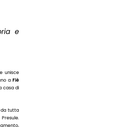
oria e
he unisce
vano a
Fiè
a casa di
 da tutta
i Presule.
rtamento,