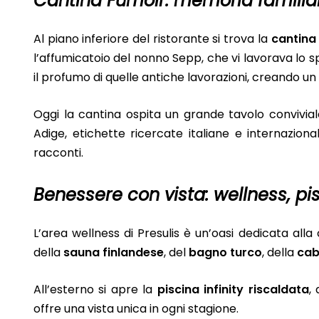
Cantina Fumoir: memoria familiar
Al piano inferiore del ristorante si trova la
cantina
l’affumicatoio del nonno Sepp, che vi lavorava lo 
il profumo di quelle antiche lavorazioni, creando u
Oggi la cantina ospita un grande tavolo convivia
Adige, etichette ricercate italiane e internazion
racconti.
Benessere con vista: wellness, p
L’area wellness di Presulis è un’oasi dedicata alla 
della
sauna finlandese
, del
bagno turco
, della
cab
All’esterno si apre la
piscina infinity riscaldata
,
offre una vista unica in ogni stagione.