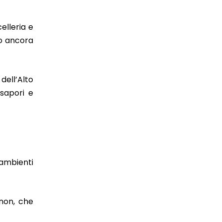
elleria e
no ancora
 dell’Alto
 sapori e
 ambienti
enon, che