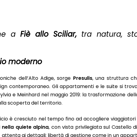
rme a
Fiè allo Sciliar,
tra natura, st
gio moderno
coniche dell’Alto Adige, sorge
Presulis
, una struttura c
esign contemporaneo. Gli appartamenti e le suite si tro
lvia e Meinhard nel maggio 2019: la trasformazione dell
lla scoperta del territorio.
ficio è cresciuto nel tempo fino ad accogliere viaggiatori
nella quiete alpina
, con vista privilegiata sul Castello d
e attenta ai dettagli: libertà di gestione come in un appa