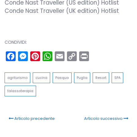
Conde Nast Traveller (US edition) Hotlist
Conde Nast Traveller (UK edition) Hotlist
CONDIVIDI:
Facebook
Messenger
Pinterest
WhatsApp
Email
Copy
Print
Link
agriturismo
cucina
Pasqua
Puglia
Resort
SPA
talassoterapia
Articolo precedente
Articolo successivo