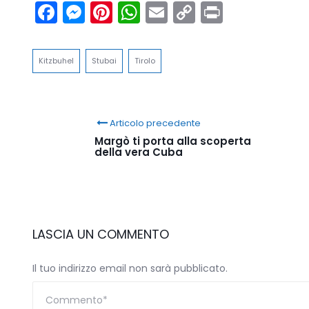
Facebook
Messenger
Pinterest
WhatsApp
Email
Copy
Print
Link
Kitzbuhel
Stubai
Tirolo
Articolo precedente
Margò ti porta alla scoperta
della vera Cuba
LASCIA UN COMMENTO
Il tuo indirizzo email non sarà pubblicato.