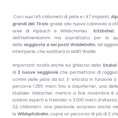
Con i suoi 145 chilometri di piste e i 47 impianti,
Alp
grandi del Tirolo
grazie alla nuova cabinovia a ot
aree di Alpbach e Wildschonau.
Kitzbühel
,
dell’Hahnenkamm ma soprattutto per la quali
della
seggiovia a sei posti Waldebahn
, ad aggan
intemperie, che sostituirà lo skilift Walde.
Importanti novità anche sul ghiaccio dello
Stubai
di
2 nuove seggiovie
che permettono di raggiunge
confini delle piste da sci. E’ entrata in funzione
percorre 1.355 metri fino a Daunferner, una delle
Stubaier Gletscher; mentre a fine novembre è s
sciatori esperti e freerider a 3.000 metri d’altezza
3,2 chilometri. Una piacevole sorpresa anche n
la
Wildspitzbahn
, copre un percorso di più di 2 ch