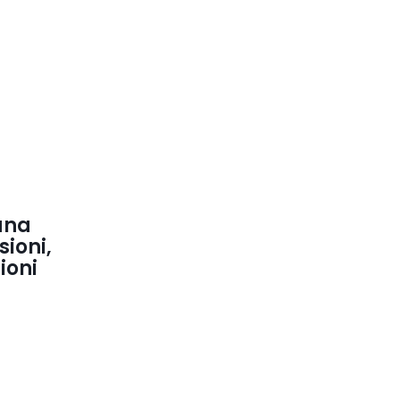
 una
ioni,
ioni