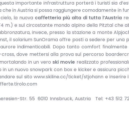
uesta importante infrastruttura porterà i turisti sia d’e
lta che in Austria si possa raggiungere comodamente in fun
cielo, la nuova
caffetteria più alta di tutta l’Austria
re
74 m.) e sul circostante mondo alpino della Pitztal che 
l’abbronzatura, invece, presso la stazione a monte Alpjoch
mst, il solarium SunOrama offre posti a sedere per una 
rore indimenticabili. Dopo tanto comfort finalmente i
-cross, dove mettersi alla prova sul percorso boarderc
mmortalando in un vero
ski movie
realizzato professional
ato in un nuovo snowpark con box e kicker e assicura picch
ndare sul sito www.skiline.cc/ticket/stjohann e inserire i
ferte.tirolo.com
resien-Str. 55 6010 Innsbruck, Austria Tel: +43 51