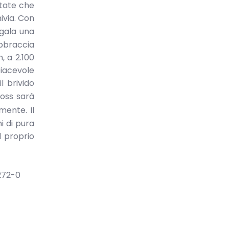
state che
ivia. Con
gala una
abbraccia
, a 2.100
piacevole
l brivido
ross sarà
mente. Il
i di pura
l proprio
2 7272-0