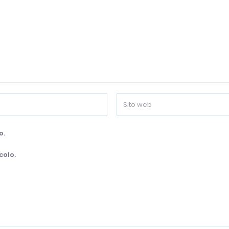
o.
colo.