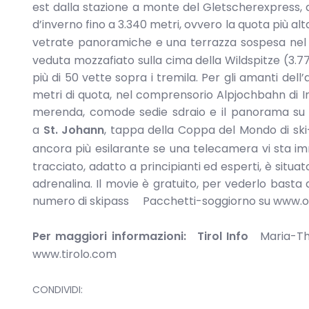
est dalla stazione a monte del Gletscherexpress, q
d’inverno fino a 3.340 metri, ovvero la quota più a
vetrate panoramiche e una terrazza sospesa nel 
veduta mozzafiato sulla cima della Wildspitze (3.7
più di 50 vette sopra i tremila. Per gli amanti del
metri di quota, nel comprensorio Alpjochbahn di I
merenda, comode sedie sdraio e il panorama su au
a
St. Johann
, tappa della Coppa del Mondo di ski
ancora più esilarante se una telecamera vi sta i
tracciato, adatto a principianti ed esperti, è situ
adrenalina. Il movie è gratuito, per vederlo basta a
numero di skipass Pacchetti-soggiorno su www.of
Per maggiori informazioni:
Tirol Info
Maria-The
www.tirolo.com
CONDIVIDI: