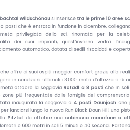
bachtal Wildschönau
si inserisce
tra le prime 10 aree sci
to posti che è entrata in funzione in dicembre, collegan
 meta privilegiata dello sci, rinomata per la cele
tà dei suoi impianti, quest’inverno vedrà l’inaug
ciamento automatico, dotata di sedili riscaldati e copert
che offre ai suoi ospiti maggior comfort grazie alla real
re in condizioni ottimali i 3.000 metri d’altezza e di a
 a metà ottobre la seggiovia
Rotadl a 8 posti
che in soli
 zone più frequentate dalle famiglie del comprensorio 
tata inaugurata la seggiovia a
4 posti Daunjoch
che p
, per lanciarsi lungo la nuova Run Black Daun Hill, una pist
ella
Pitztal
: da ottobre una
cabinovia monofune a ott
ilometri e 600 metri in soli 5 minuti e 40 secondi. Parten