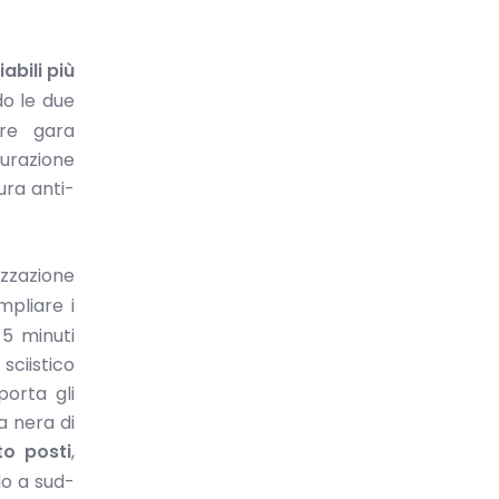
abili più
do le due
bre gara
urazione
ura anti-
izzazione
mpliare i
 5 minuti
sciistico
orta gli
a nera di
o posti
,
do a sud-