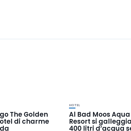
HOTEL
igo The Golden
Al Bad Moos Aqua
hotel di charme
Resort si galleggi
rda
400 litri d’acqua 