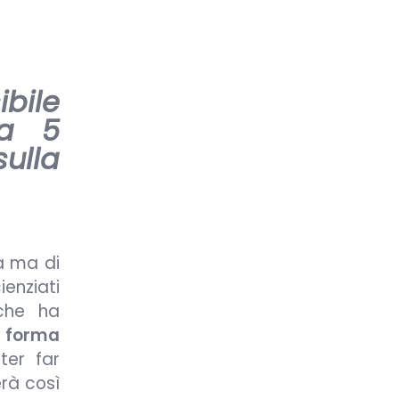
bile
 a 5
sulla
a ma di
nziati
rche ha
 forma
er far
erà così