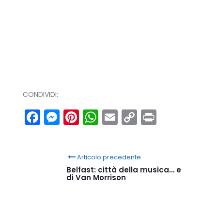
CONDIVIDI:
Facebook
Messenger
Pinterest
WhatsApp
Email
Copy
Print
Link
Articolo precedente
Belfast: città della musica… e
di Van Morrison