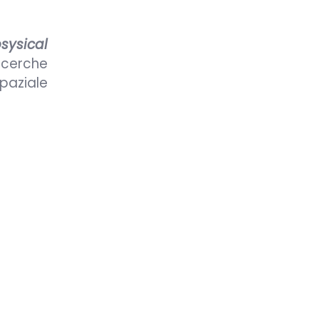
sysical
icerche
paziale