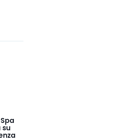
 Spa
a su
senza