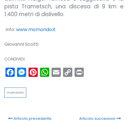
pista Trametsch, una discesa di 9 km e
1.400 metri di dislivello.
Info:
www.momondo.it
Giovanni Scotti
CONDIVIDI:
Facebook
Messenger
Pinterest
WhatsApp
Email
Copy
Print
Link
momondo
Articolo precedente
Articolo successivo