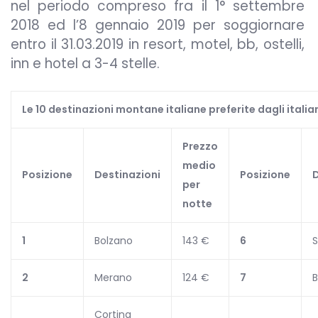
nel periodo compreso fra il 1° settembre
2018 ed l’8 gennaio 2019 per soggiornare
entro il 31.03.2019 in resort, motel, bb, ostelli,
inn e hotel a 3-4 stelle.
Le 10 destinazioni montane italiane preferite dagli italia
Prezzo
medio
Posizione
Destinazioni
Posizione
D
per
notte
1
Bolzano
143 €
6
S
2
Merano
124 €
7
Cortina