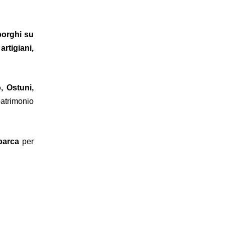
orghi su
a
artigiani,
, Ostuni,
atrimonio
barca
per