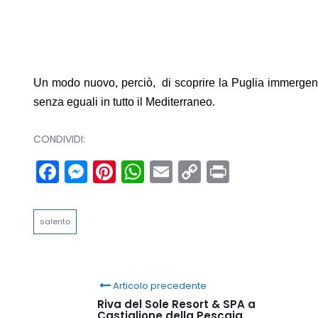
Un modo nuovo, perciò, di scoprire la Puglia immergen
senza eguali in tutto il Mediterraneo.
CONDIVIDI:
Facebook
Messenger
Pinterest
WhatsApp
Email
Copy
Print
Link
salento
Articolo precedente
Riva del Sole Resort & SPA a
Castiglione della Pescaia