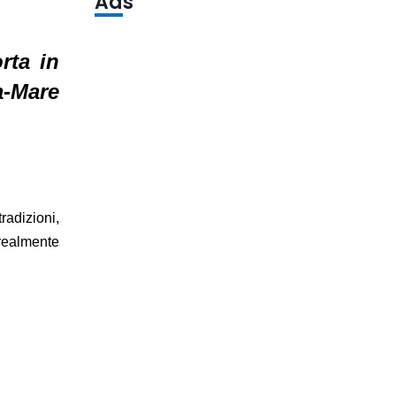
Ads
rta in
a-Mare
radizioni,
realmente