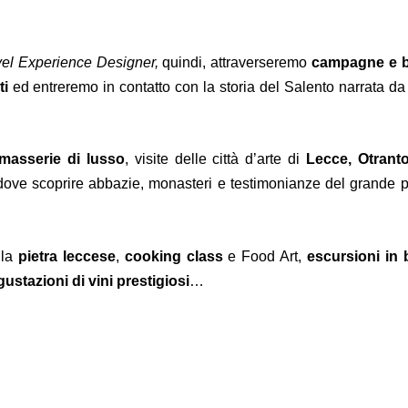
vel Experience Designer,
quindi,
attraverseremo
campagne e b
ti
ed entreremo in contatto con la storia del Salento narrata d
masserie di lusso
, visite delle città d’arte
di
Lecce, Otranto
dove scoprire abbazie, monasteri e testimonianze del grande p
 la
pietra leccese
,
cooking class
e Food Art,
escursioni in 
ustazioni di vini
prestigiosi
…