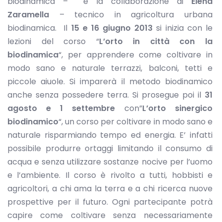
biodinamica – e la collaborazione di
Elena
Zaramella
– tecnico in agricoltura urbana
biodinamica. Il
15 e 16 giugno
2013
si inizia con le
lezioni del corso “
L’orto in città con la
biodinamica
“, per apprendere come coltivare in
modo sano e naturale terrazzi, balconi, tetti e
piccole aiuole. Si imparerà il metodo biodinamico
anche senza possedere terra. Si prosegue poi il
31
agosto e 1 settembre
con”
L’orto sinergico
biodinamico
“, un corso per coltivare in modo sano e
naturale risparmiando tempo ed energia. E’ infatti
possibile produrre ortaggi limitando il consumo di
acqua e senza utilizzare sostanze nocive per l’uomo
e l’ambiente. Il corso è rivolto a tutti, hobbisti e
agricoltori, a chi ama la terra e a chi ricerca nuove
prospettive per il futuro. Ogni partecipante potrà
capire come coltivare senza necessariamente