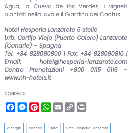
Agua, la Cueva de los Verdes, i vigneti
piantati nella lava e il Giardino dei Cactus.
Hotel Hesperia Lanzarote 5 stelle
Urb. Cortijo Viejo (Puerto Calero) Lanzarote
(Canarie) – Spagna
Tel. +34 828080800 | Fax: +34 828080810 |
Email:
hotel@hesperia-lanzarote.com
Centro Prenotazioni +800 0115 0116 –
www.nh-hotels.it
CONDIVIDI:
Facebook
Messenger
Pinterest
WhatsApp
Email
Copy
Print
Link
alberghi
canarie
Hotel
Hotel Hesperia Lanzarote