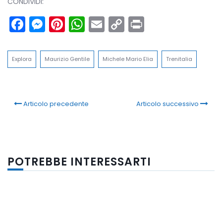
CONDIVIDI:
Facebook
Messenger
Pinterest
WhatsApp
Email
Copy
Print
Link
Explora
Maurizio Gentile
Michele Mario Elia
Trenitalia
Articolo precedente
Articolo successivo
POTREBBE INTERESSARTI