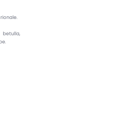
rionale.
 betulla,
be.