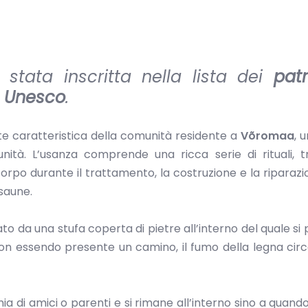
stata inscritta nella lista dei
pat
à
Unesco
.
e caratteristica della comunità residente a
Võromaa
, 
ità. L’usanza comprende una ricca serie di rituali, t
l corpo durante il trattamento, la costruzione e la riparazi
 saune.
ato da una stufa coperta di pietre all’interno del quale si 
Non essendo presente un camino, il fumo della legna circ
a di amici o parenti e si rimane all’interno sino a quando