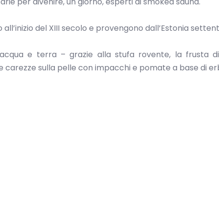
e per divenire, un giorno, esperti di smoked sauna.
all’inizio del XIII secolo e provengono dall’Estonia settent
 acqua e terra – grazie alla stufa rovente, la frusta di
le carezze sulla pelle con impacchi e pomate a base di er