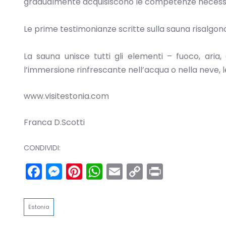
gradualmente acquisiscono le competenze necessari
Le prime testimonianze scritte sulla sauna risalgono 
La sauna unisce tutti gli elementi – fuoco, aria,
l’immersione rinfrescante nell’acqua o nella neve, 
www.visitestonia.com
Franca D.Scotti
CONDIVIDI:
Facebook
Messenger
Pinterest
WhatsApp
Email
Copy
Print
Link
Estonia