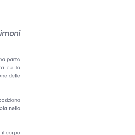
rimoni
una parte
ra cui la
one delle
posiziona
ola nella
 il corpo