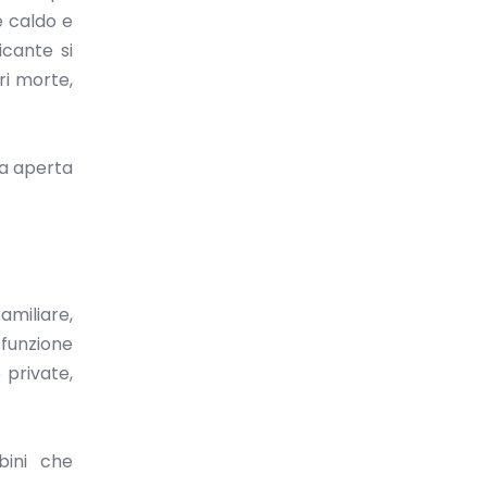
e caldo e
icante si
ri morte,
ia aperta
miliare,
 funzione
 private,
bini che