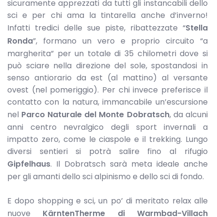
sicuramente apprezzati da tutti gli instancabili dello
sci e per chi ama la tintarella anche d’inverno!
Infatti tredici delle sue piste, ribattezzate “
Stella
Ronda
”, formano un vero e proprio circuito “a
margherita” per un totale di 35 chilometri dove si
può sciare nella direzione del sole, spostandosi in
senso antiorario da est (al mattino) al versante
ovest (nel pomeriggio). Per chi invece preferisce il
contatto con la natura, immancabile un’escursione
nel
Parco Naturale del Monte Dobratsch
, da alcuni
anni centro nevralgico degli sport invernali a
impatto zero, come le ciaspole e il trekking. Lungo
diversi sentieri si potrà salire fino al rifugio
Gipfelhaus
. Il Dobratsch sarà meta ideale anche
per gli amanti dello sci alpinismo e dello sci di fondo.
E dopo shopping e sci, un po’ di meritato relax alle
nuove
KärntenTherme di Warmbad-Villach