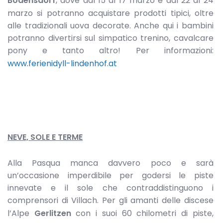
Bodensdorf
, dove dal 15 al 17 marzo e dal 22 al 24
marzo si potranno acquistare prodotti tipici, oltre
alle tradizionali uova decorate. Anche qui i bambini
potranno divertirsi sul simpatico trenino, cavalcare
pony e tanto altro! Per informazioni:
www.ferienidyll-lindenhof.at
NEVE, SOLE E TERME
Alla Pasqua manca davvero poco e sarà
un’occasione imperdibile per godersi le piste
innevate e il sole che contraddistinguono i
comprensori di Villach. Per gli amanti delle discese
l’Alpe
Gerlitzen
con i suoi 60 chilometri di piste,