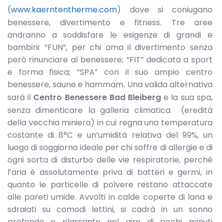
(
www.kaerntentherme.com
) dove si coniugano
benessere, divertimento e fitness. Tre aree
andranno a soddisfare le esigenze di grandi e
bambini: “FUN”, per chi ama il divertimento senza
però rinunciare al benessere; “FIT” dedicata a sport
e forma fisica; “SPA” con il suo ampio centro
benessere, saune e hammam. Una valida alternativa
sarà il
Centro Benessere Bad Bleiberg
e la sua spa,
senza dimenticare la galleria climatica (eredità
della vecchia miniera) in cui regna una temperatura
costante di 8°C e un’umidità relativa del 99%, un
luogo di soggiorno ideale per chi soffre di allergie e di
ogni sorta di disturbo delle vie respiratorie, perché
l’aria è assolutamente priva di batteri e germi, in
quanto le particelle di polvere restano attaccate
alle pareti umide. Avvolti in calde coperte di lana e
sdraiati su comodi lettini, si cadrà in un sonno
profondo e rilassante nel giro di pochi minuti