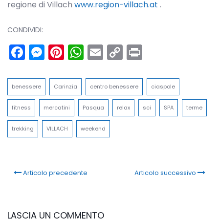
regione di Villach
www.region-villach.at
.
CONDIVIDI:
Facebook
Messenger
Pinterest
WhatsApp
Email
Copy
Print
Link
benessere
Carinzia
centro benessere
ciaspole
fitness
mercatini
Pasqua
relax
sci
SPA
terme
trekking
VILLACH
weekend
Articolo precedente
Articolo successivo
LASCIA UN COMMENTO