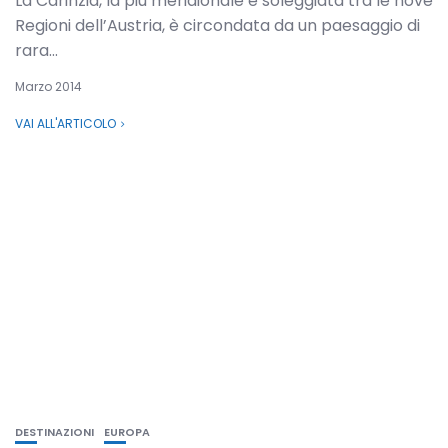
La Carinzia, la più meridionale e soleggiata tra le nove
Regioni dell’Austria, è circondata da un paesaggio di
rara...
Marzo 2014
VAI ALL'ARTICOLO
DESTINAZIONI
EUROPA