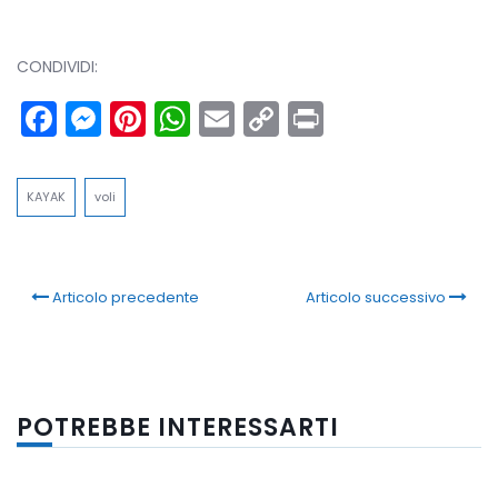
CONDIVIDI:
Facebook
Messenger
Pinterest
WhatsApp
Email
Copy
Print
Link
KAYAK
voli
Articolo precedente
Articolo successivo
POTREBBE INTERESSARTI