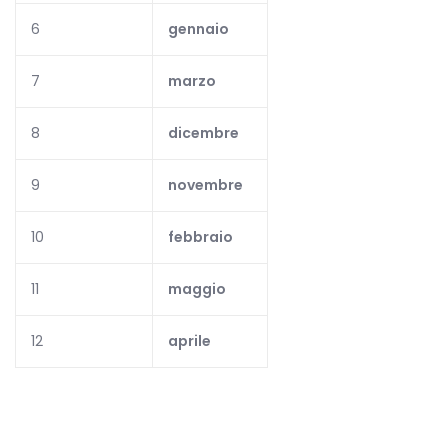
6
gennaio
7
marzo
8
dicembre
9
novembre
10
febbraio
11
maggio
12
aprile