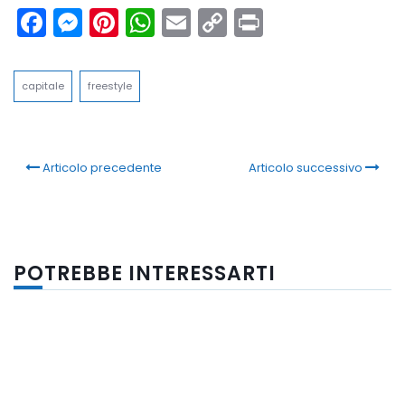
Facebook
Messenger
Pinterest
WhatsApp
Email
Copy
Print
Link
capitale
freestyle
Articolo precedente
Articolo successivo
POTREBBE INTERESSARTI