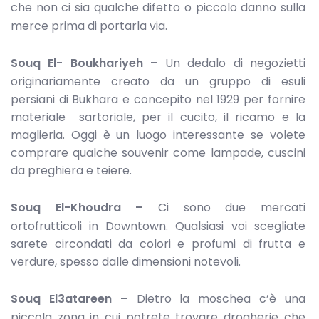
che non ci sia qualche difetto o piccolo danno sulla
merce prima di portarla via.
Souq El- Boukhariyeh –
Un dedalo di negozietti
originariamente creato da un gruppo di esuli
persiani di Bukhara e concepito nel 1929 per fornire
materiale sartoriale, per il cucito, il ricamo e la
maglieria. Oggi è un luogo interessante se volete
comprare qualche souvenir come lampade, cuscini
da preghiera e teiere.
Souq El-Khoudra –
Ci sono due mercati
ortofrutticoli in Downtown. Qualsiasi voi scegliate
sarete circondati da colori e profumi di frutta e
verdure, spesso dalle dimensioni notevoli.
Souq El3atareen –
Dietro la moschea c’è una
piccola zona in cui potrete trovare drogherie che