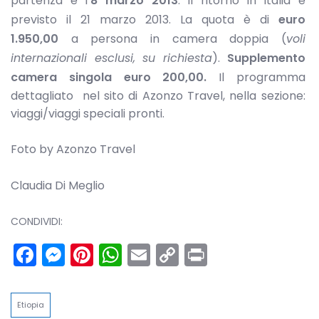
partenza è l’
8 marzo 2013
. Il ritorno in Italia è
previsto il 21 marzo 2013. La quota è di
euro
1.950,00
a persona in camera doppia (
voli
internazionali esclusi, su richiesta
).
Supplemento
camera singola euro 200,00.
Il programma
dettagliato nel sito di Azonzo Travel, nella sezione:
viaggi/viaggi speciali pronti.
Foto by Azonzo Travel
Claudia Di Meglio
CONDIVIDI:
Facebook
Messenger
Pinterest
WhatsApp
Email
Copy
Print
Link
Etiopia