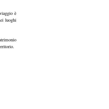
 viaggio è
ei luoghi
patrimonio
rritorio.