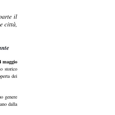
arte il
e città,
ante
14 maggio
o storico
perta dei
uo genere
ano dalla