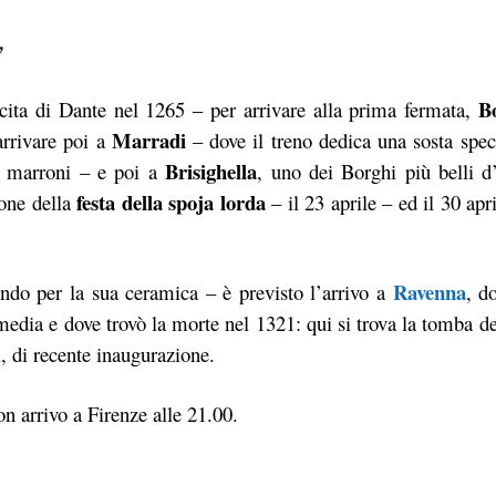
w
B
scita di Dante nel 1265 – per arrivare alla prima fermata,
Marradi
 arrivare poi a
– dove il treno dedica una sosta spec
Brisighella
i marroni – e poi a
, uno dei Borghi più belli d’
festa della spoja lorda
ione della
– il 23 aprile – ed il 30 apri
Ravenna
ndo per la sua ceramica – è previsto l’arrivo a
, d
edia e dove trovò la morte nel 1321: qui si trova la tomba 
i, di recente inaugurazione.
on arrivo a Firenze alle 21.00.