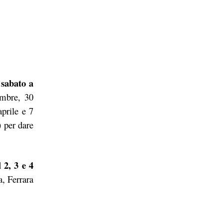
 sabato a
embre,
30
aprile e 7
) per dare
 2, 3 e 4
a, Ferrara