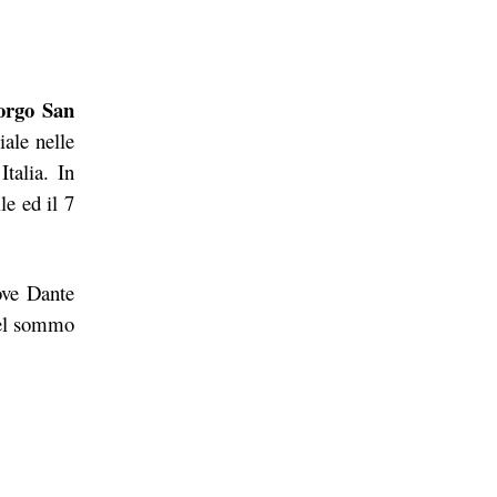
orgo San
iale nelle
Italia. In
le ed il 7
ove Dante
del sommo