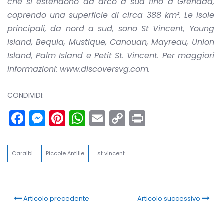
che si estendono ad arco a sud fino a Grenada,
coprendo una superficie di circa 388 km².
Le isole
principali, da nord a sud, sono St Vincent, Young
Island, Bequia, Mustique, Canouan, Mayreau, Union
Island, Palm Island e Petit St. Vincent.
Per maggiori
informazioni:
www.discoversvg.com
.
CONDIVIDI:
Facebook
Messenger
Pinterest
WhatsApp
Email
Copy
Print
Link
Caraibi
Piccole Antille
st vincent
Articolo precedente
Articolo successivo