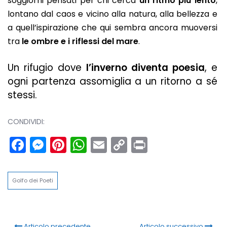
soggiorni pensati per chi cerca
un ritmo più lento
,
lontano dal caos e vicino alla natura, alla bellezza e
a quell’ispirazione che qui sembra ancora muoversi
tra
le ombre e i riflessi del mare
.
Un rifugio dove
l’inverno diventa poesia
, e
ogni partenza assomiglia a un ritorno a sé
stessi.
CONDIVIDI:
Facebook
Messenger
Pinterest
WhatsApp
Email
Copy
Print
Link
Golfo dei Poeti
Articolo precedente
Articolo successivo