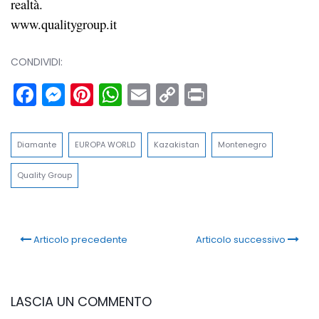
realtà.
www.qualitygroup.it
CONDIVIDI:
Facebook
Messenger
Pinterest
WhatsApp
Email
Copy
Print
Link
Diamante
EUROPA WORLD
Kazakistan
Montenegro
Quality Group
Articolo precedente
Articolo successivo
LASCIA UN COMMENTO