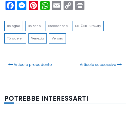
Facebook
Messenger
Pinterest
WhatsApp
Email
Copy
Print
Link
Bologna
Bolzano
Bressanone
DB-ÖBB EuroCity
Törggelen
Venezia
Verona
Articolo precedente
Articolo successivo
POTREBBE INTERESSARTI