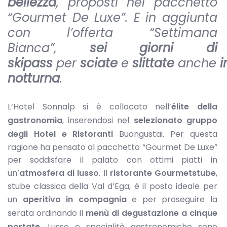
bellezza
, proposti nel pacchetto
“Gourmet De Luxe”. E in aggiunta
con l’offerta “Settimana
Bianca”,
sei giorni di
skipass
per
sciate
e
slittate
anche
i
notturna
.
L’Hotel Sonnalp si è collocato nell’
élite della
gastronomia
, inserendosi nel
selezionato gruppo
degli Hotel e Ristoranti
Buongustai. Per questa
ragione ha pensato al pacchetto “Gourmet De Luxe”
per soddisfare il palato con ottimi piatti in
un’
atmosfera di lusso
. Il
ristorante Gourmetstube
,
stube classica della Val d’Ega, è il posto ideale per
un
aperitivo in compagnia
e per proseguire la
serata ordinando il
menù di degustazione a cinque
portate
. Lusso e specialità gastronomiche sono