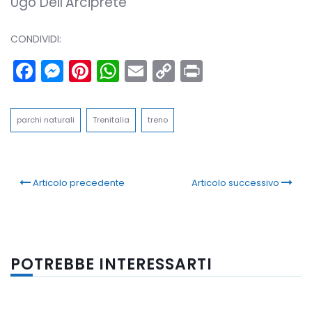
Ugo Dell’Arciprete
CONDIVIDI:
Facebook
Messenger
Pinterest
WhatsApp
Email
Copy
Print
Link
parchi naturali
Trenitalia
treno
Articolo precedente
Articolo successivo
POTREBBE INTERESSARTI