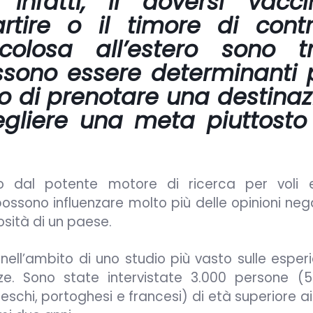
Infatti, il doversi vacci
tire o il timore di contr
colosa all’estero sono t
ossono essere determinanti 
nto di prenotare una destina
gliere una meta piuttosto
to dal potente motore di ricerca per voli 
possono influenzare molto più delle opinioni neg
osità di un paese.
nell’ambito di uno studio più vasto sulle esper
ze. Sono state intervistate 3.000 persone (
tedeschi, portoghesi e francesi) di età superiore ai