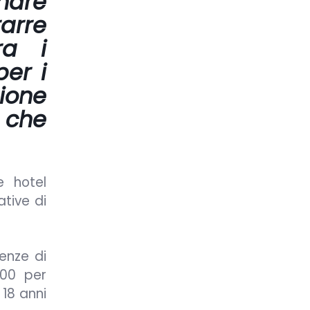
nare
arre
ra i
per i
zione
 che
e hotel
ative di
ienze di
500 per
 18 anni