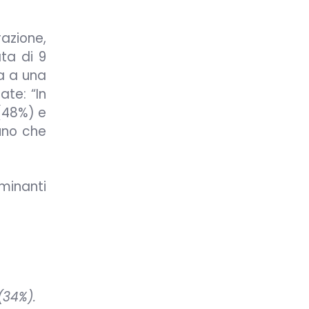
azione,
ta di 9
ta a una
ate: “In
(48%) e
cuno che
rminanti
(34%).