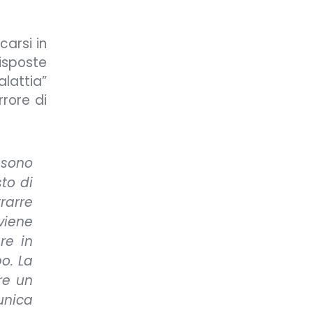
carsi in
risposte
alattia”
rore di
 sono
sto di
rarre
viene
re in
po. La
re un
unica