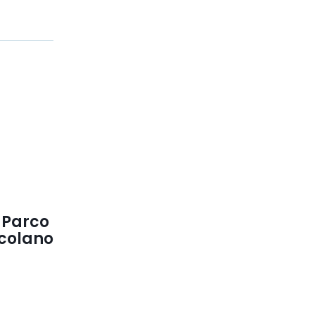
 Parco
rcolano