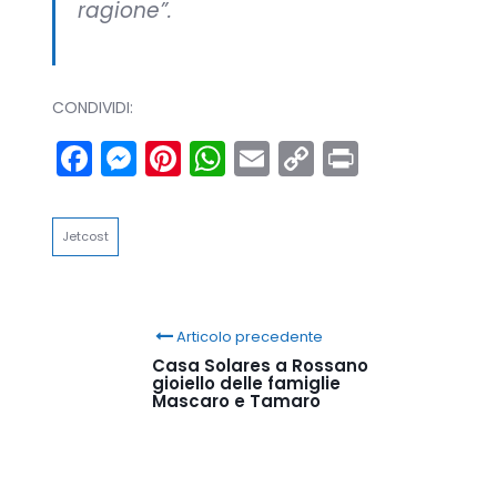
ragione”.
CONDIVIDI:
Facebook
Messenger
Pinterest
WhatsApp
Email
Copy
Print
Link
Jetcost
Articolo precedente
Casa Solares a Rossano
gioiello delle famiglie
Mascaro e Tamaro