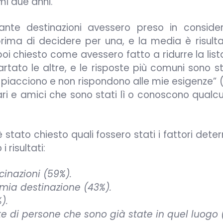
mi due anni.
uante destinazioni avessero preso in consider
rima di decidere per una, e la media è risulta
 poi chiesto come avessero fatto a ridurre la lis
rtato le altre, e le risposte più comuni sono st
 piacciono e non rispondono alle mie esigenze” 
liari e amici che sono stati lì o conoscono qual
 stato chiesto quali fossero stati i fattori dete
 risultati:
cinazioni (59%).
a mia destinazione (43%).
).
te di persone che sono già state in quel luogo 