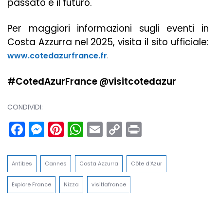
passato e il futuro.
Per maggiori informazioni sugli eventi in
Costa Azzurra nel 2025, visita il sito ufficiale:
www.cotedazurfrance.fr
.
#CotedAzurFrance @visitcotedazur
CONDIVIDI:
Facebook
Messenger
Pinterest
WhatsApp
Email
Copy
Print
Link
Antibes
Cannes
Costa Azzurra
Côte d'Azur
Explore France
Nizza
visitlafrance