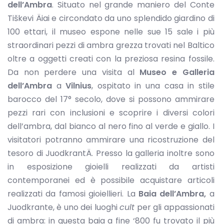
dell’Ambra
. Situato nel grande maniero del Conte
Tiškevi Äiai e circondato da uno splendido giardino di
100 ettari, il museo espone nelle sue 15 sale i più
straordinari pezzi di ambra grezza trovati nel Baltico
oltre a oggetti creati con la preziosa resina fossile.
Da non perdere una visita al
Museo e Galleria
dell’Ambra
a
Vilnius
, ospitato in una casa in stile
barocco del 17° secolo, dove si possono ammirare
pezzi rari con inclusioni e scoprire i diversi colori
dell’ambra, dal bianco al nero fino al verde e giallo. I
visitatori potranno ammirare una ricostruzione del
tesoro di JuodkrantÄ. Presso la galleria inoltre sono
in esposizione gioielli realizzati da artisti
contemporanei ed è possibile acquistare articoli
realizzati da famosi gioiellieri. La
Baia dell’Ambra,
a
Juodkrante, è uno dei luoghi
cult
per gli appassionati
di ambra: in questa baia a fine ‘800 fu trovato il più