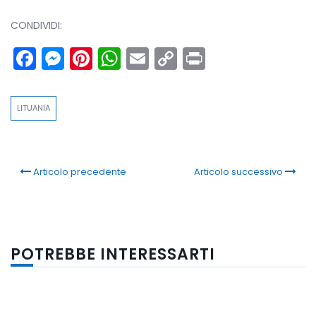
CONDIVIDI:
Facebook
Messenger
Pinterest
WhatsApp
Email
Copy
Print
Link
LITUANIA
Articolo precedente
Articolo successivo
POTREBBE INTERESSARTI