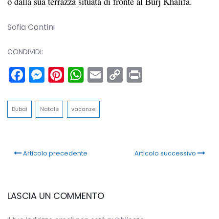
o dalla sua terrazza situata di fronte al Burj Khalifa.
Sofia Contini
CONDIVIDI:
Facebook
Messenger
Pinterest
WhatsApp
Email
Copy
Print
Link
Dubai
Natale
vacanze
Articolo precedente
Articolo successivo
LASCIA UN COMMENTO