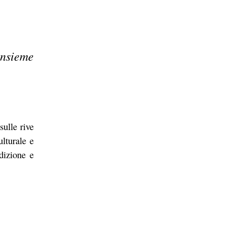
insieme
sulle rive
lturale e
adizione e