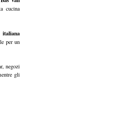
ta cucina
 italiana
ale per un
ar, negozi
mentre gli