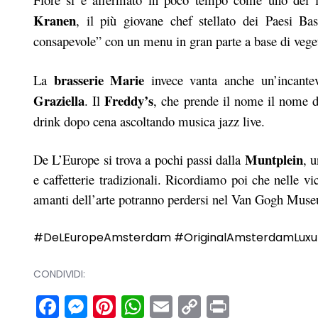
Kranen
, il più giovane chef stellato dei Paesi Bas
consapevole” con un menu in gran parte
a base di veget
brasserie Marie
La
invece vanta anche un’incantev
Graziella
Freddy’s
. Il
, che prende il nome il nome 
drink dopo cena ascoltando musica jazz live.
Muntplein
De L’Europe si trova a pochi passi dalla
, u
e caffetterie tradizionali. Ricordiamo poi che nelle vi
amanti dell’arte potranno perdersi nel Van Gogh Mus
#DeLEuropeAmsterdam #OriginalAmsterdamLuxur
CONDIVIDI:
Facebook
Messenger
Pinterest
WhatsApp
Email
Copy
Print