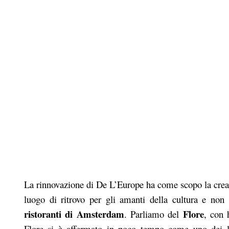
La rinnovazione di De L’Europe ha come scopo la creazi
luogo di ritrovo per gli amanti della cultura e non
ristoranti di Amsterdam
Flore
. Parliamo del
, con 
Flore si è affermato in poco tempo come uno dei l