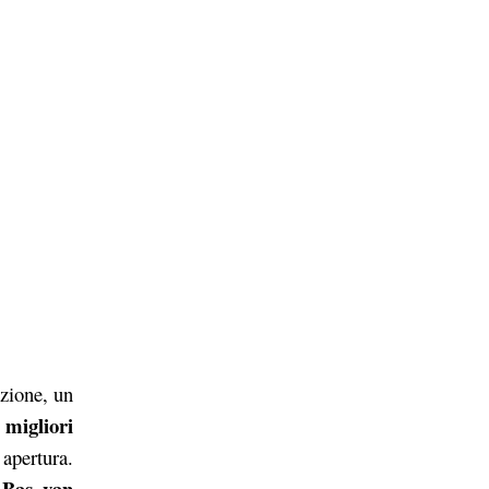
azione, un
 migliori
apertura.
Bas van
a