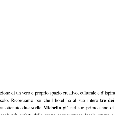
one di un vero e proprio spazio creativo, culturale e d’ispir
tre dei
 solo. Ricordiamo poi che l’hotel ha al suo intero
due stelle Michelin
ha ottenuto
già nel suo primo anno di 
ocali più ambiti della scena gastronomica locale grazie 