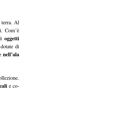
 terra. Al
nti. Com’è
oggetti
di
dotate di
e nell’ala
ollezione.
eali
e co-