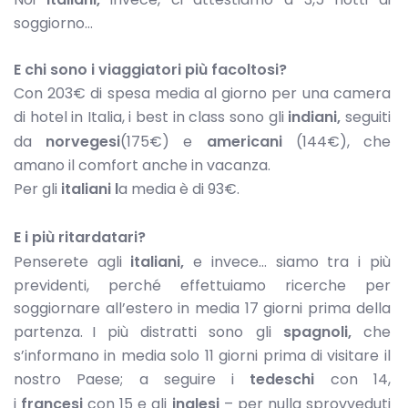
soggiorno…
E chi sono i viaggiatori più facoltosi?
Con 203€ di spesa media al giorno per una camera
di hotel in Italia, i best in class sono gli
indiani,
seguiti
da
norvegesi
(175€) e
americani
(144€), che
amano il comfort anche in vacanza.
Per gli
italiani l
a media è di 93€.
E i più ritardatari?
Penserete agli
italiani,
e invece… siamo tra i più
previdenti, perché effettuiamo ricerche per
soggiornare all’estero in media 17 giorni prima della
partenza. I più distratti sono gli
spagnoli,
che
s’informano in media solo 11 giorni prima di visitare il
nostro Paese; a seguire i
tedeschi
con 14,
i
francesi
con 15 e gli
inglesi
– per nulla sprovveduti