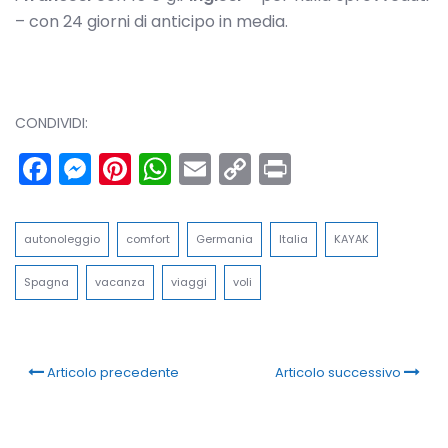
– con 24 giorni di anticipo in media.
CONDIVIDI:
Facebook
Messenger
Pinterest
WhatsApp
Email
Copy
Print
Link
autonoleggio
comfort
Germania
Italia
KAYAK
Spagna
vacanza
viaggi
voli
Articolo precedente
Articolo successivo