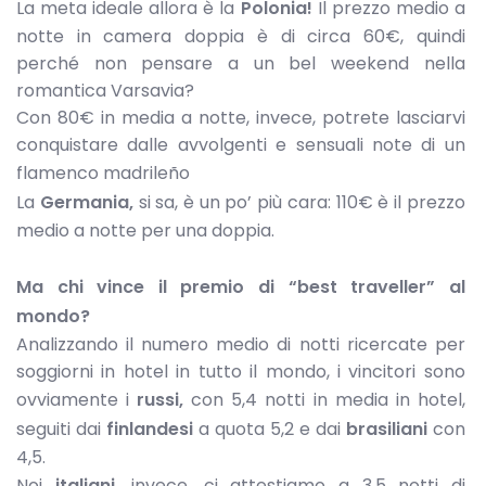
La meta ideale allora è la
Polonia!
Il prezzo medio a
notte in camera doppia è di circa 60€, quindi
perché non pensare a un bel weekend nella
romantica Varsavia?
Con 80€ in media a notte, invece, potrete lasciarvi
conquistare dalle avvolgenti e sensuali note di un
flamenco madrileño
La
Germania,
si sa, è un po’ più cara: 110€ è il prezzo
medio a notte per una doppia.
Ma chi vince il premio di “best traveller” al
mondo?
Analizzando il numero medio di notti ricercate per
soggiorni in hotel in tutto il mondo, i vincitori sono
ovviamente i
russi,
con 5,4 notti in media in hotel,
seguiti dai
finlandesi
a quota 5,2 e dai
brasiliani
con
4,5.
Noi
italiani,
invece, ci attestiamo a 3,5 notti di