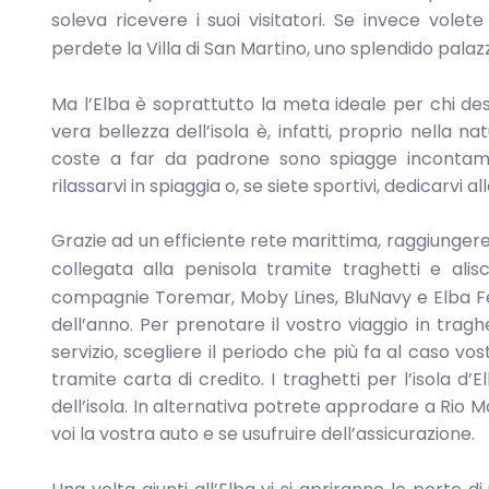
soleva ricevere i suoi visitatori. Se invece volete
perdete la Villa di San Martino, uno splendido palazz
Ma l’Elba è soprattutto la meta ideale per chi de
vera bellezza dell’isola è, infatti, proprio nella na
coste a far da padrone sono spiagge incontamin
rilassarvi in spiaggia o, se siete sportivi, dedicarvi a
Grazie ad un efficiente rete marittima, raggiungere
collegata alla penisola tramite traghetti e alis
compagnie Toremar, Moby Lines, BluNavy e Elba Fer
dell’anno. Per prenotare il vostro viaggio in tragh
servizio, scegliere il periodo che più fa al caso vo
tramite carta di credito. I traghetti per l’isola d
dell’isola. In alternativa potrete approdare a Rio 
voi la vostra auto e se usufruire dell’assicurazione.