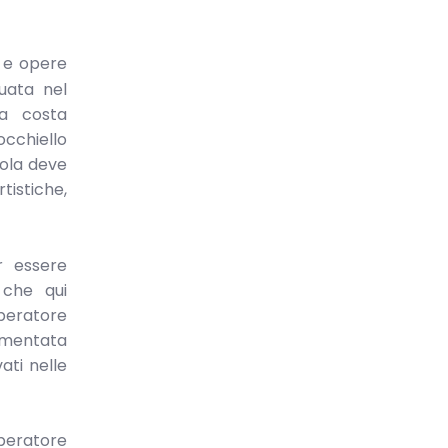
ia e opere
tuata nel
a costa
’occhiello
sola deve
tistiche,
r essere
 che qui
peratore
umentata
ati nelle
mperatore