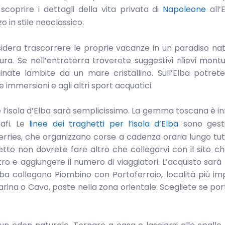
 scoprire i dettagli della vita privata di
Napoleone
all’
o in stile neoclassico.
sidera trascorrere le proprie vacanze in un paradiso nat
tura. Se nell’entroterra troverete suggestivi rilievi montuo
ate lambite da un mare cristallino. Sull’Elba potret
lle immersioni e agli altri sport acquatici.
 l’isola d’Elba sarà semplicissimo. La gemma toscana è in
cafi. Le
linee dei traghetti per l’isola d’Elba
sono gesti
ries, che organizzano corse a cadenza oraria lungo tut
etto non dovrete fare altro che collegarvi con il sito che
stro e aggiungere il numero di viaggiatori. L’acquisto sarà 
’Elba collegano Piombino con Portoferraio, località più i
Marina o Cavo, poste nella zona orientale. Scegliete se po