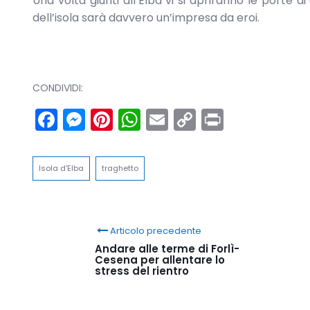
Una volta giunti all’Elba vi si apriranno le porte d
dell’isola sarà davvero un’impresa da eroi.
CONDIVIDI:
Facebook
Messenger
Pinterest
WhatsApp
Email
Copy
Print
Link
Isola d'Elba
traghetto
Articolo precedente
Andare alle terme di Forlì-
Cesena per allentare lo
stress del rientro