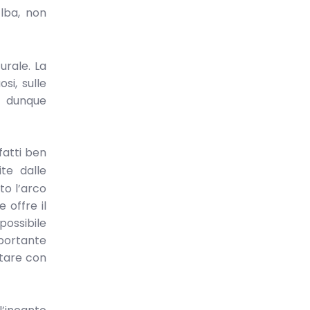
Elba, non
urale. La
si, sulle
e dunque
fatti ben
te dalle
to l’arco
 offre il
possibile
mportante
rtare con